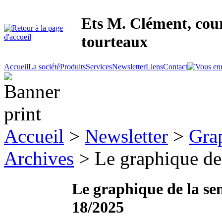
Ets M. Clément, cour
tourteaux
Accueil
La société
Produits
Services
Newsletter
Liens
Contact
Accueil
>
Newsletter
>
Gra
Archives
> Le graphique de
Le graphique de la se
18/2025