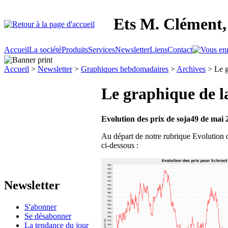
Ets M. Clément, 
Accueil
La société
Produits
Services
Newsletter
Liens
Contact
Accueil
>
Newsletter
>
Graphiques hebdomadaires
>
Archives
> Le g
Le graphique de l
Evolution des prix de soja49 de mai
Au départ de notre rubrique Evolution d
ci-dessous :
Newsletter
S'abonner
Se désabonner
La tendance du jour