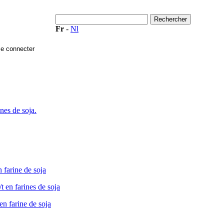
Fr
-
Nl
nes de soja.
n farine de soja
/t en farines de soja
en farine de soja