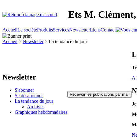
Ets M. Clément, 
Accueil
La société
Produits
Services
Newsletter
Liens
Contact
Accueil
>
Newsletter
> La tendance du jour
L
Té
Newsletter
A 
N
S'abonner
Se désabonner
La tendance du jour
Je
Archives
Graphiques hebdomadaires
Me
Ma
Ne