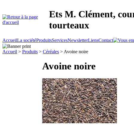
Ets M. Clément, cour
tourteaux
Accueil
La société
Produits
Services
Newsletter
Liens
Contact
Accueil
>
Produits
>
Céréales
> Avoine noire
Avoine noire