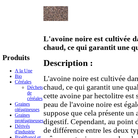
L'avoine noire est cultivée 
chaud, ce qui garantit une qu
Produits
Description :
A la Une
Bio
L'avoine noire est cultivée da
Céréales
chaud, ce qui garantit une qua
Déchets
de
cette avoine par hectolitre est
céréales
peau de l'avoine noire est éga
Graines
oléagineuses
suppose que cela présente un 
Graines
digestif. Cependant, au point d
protéagineuses
Dérivés
de différence entre les deux t
d'industrie
Bioéthanol et