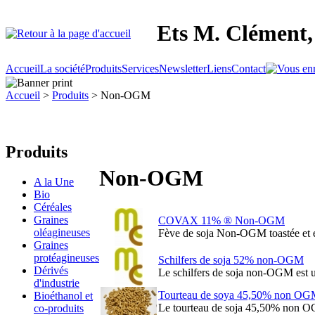
Ets M. Clément, 
Accueil
La société
Produits
Services
Newsletter
Liens
Contact
Accueil
>
Produits
> Non-OGM
Produits
Non-OGM
A la Une
Bio
Céréales
Graines
COVAX 11% ® Non-OGM
oléagineuses
Fève de soja Non-OGM toastée et 
Graines
protéagineuses
Schilfers de soja 52% non-OGM
Dérivés
Le schilfers de soja non-OGM est un
d'industrie
Tourteau de soya 45,50% non OGM
Bioéthanol et
Le tourteau de soja 45,50% non OGM
co-produits