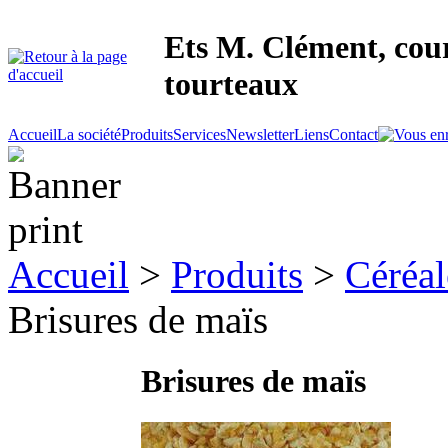
Ets M. Clément, cour
tourteaux
Accueil
La société
Produits
Services
Newsletter
Liens
Contact
Accueil
>
Produits
>
Céréal
Brisures de maïs
Brisures de maïs