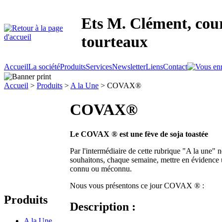
Ets M. Clément, cour
tourteaux
Accueil
La société
Produits
Services
Newsletter
Liens
Contact
Accueil
>
Produits
>
A la Une
> COVAX®
COVAX®
Le COVAX ® est une fève de soja toastée
Par l'intermédiaire de cette rubrique "A la une" 
souhaitons, chaque semaine, mettre en évidence 
connu ou méconnu.
Nous vous présentons ce jour COVAX ® :
Produits
Description :
A la Une