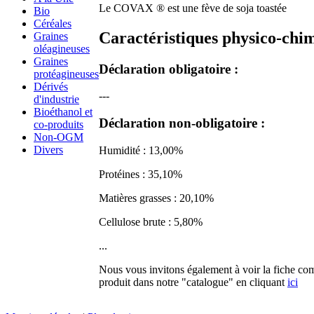
Le COVAX ® est une fève de soja toastée
Bio
Céréales
Caractéristiques physico-chim
Graines
oléagineuses
Graines
Déclaration obligatoire :
protéagineuses
Dérivés
---
d'industrie
Bioéthanol et
Déclaration non-obligatoire :
co-produits
Non-OGM
Divers
Humidité : 13,00%
Protéines : 35,10%
Matières grasses : 20,10%
Cellulose brute : 5,80%
...
Nous vous invitons également à voir la fiche co
produit dans notre "catalogue" en cliquant
ici