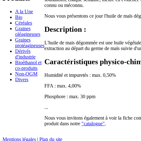
connu ou méconnu.
A la Une
Nous vous présentons ce jour l'huile de maïs d
Bio
Céréales
Description :
Graines
oléagineuses
Graines
L'huile de mais dégommée est une huile végétal
protéagineuses
extraction au départ du germe de maïs suivie d
Dérivés
d'industrie
Caractéristiques physico-chim
Bioéthanol et
co-produits
Non-OGM
Humidité et impuretés : max. 0,50%
Divers
FFA : max. 4,00%
Phosphore : max. 30 ppm
...
Nous vous invitons également à voir la fiche co
produit dans notre
"catalogue"
.
Mentions légales
|
Plan du site