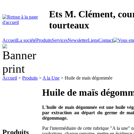
Ets M. Clément, cour
tourteaux
Accueil
La société
Produits
Services
Newsletter
Liens
Contact
Accueil
>
Produits
>
A la Une
> Huile de maïs dégommée
Huile de maïs dégom
L'huile de mais dégommée est une huile vég
par extraction au départ du germe de maï
dégommage.
Par l'intermédiaire de cette rubrique "A la une" 
Produits
souhaitons, chaque semaine, mettre en évidence 