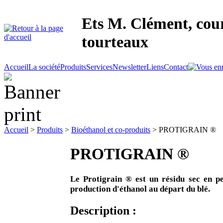
Ets M. Clément, cour
tourteaux
Accueil
La société
Produits
Services
Newsletter
Liens
Contact
Accueil
>
Produits
>
Bioéthanol et co-produits
> PROTIGRAIN ®
PROTIGRAIN ®
Le Protigrain ® est un résidu sec en pel
production d'éthanol au départ du blé.
Description :