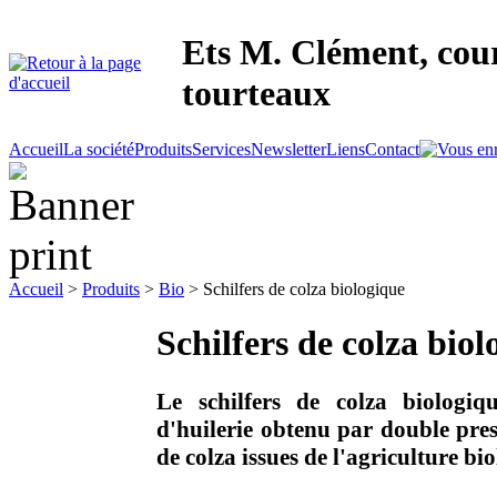
Ets M. Clément, cour
tourteaux
Accueil
La société
Produits
Services
Newsletter
Liens
Contact
Accueil
>
Produits
>
Bio
> Schilfers de colza biologique
Schilfers de colza biol
Le schilfers de colza biologiq
d'huilerie obtenu par double pre
de colza issues de l'agriculture bi