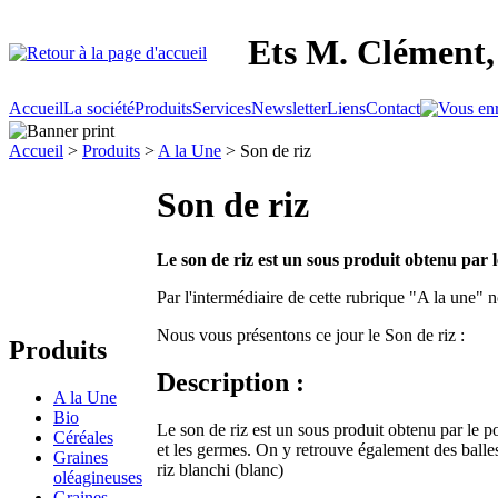
Ets M. Clément, 
Accueil
La société
Produits
Services
Newsletter
Liens
Contact
Accueil
>
Produits
>
A la Une
> Son de riz
Son de riz
Le son de riz est un sous produit obtenu par le
Par l'intermédiaire de cette rubrique "A la une
Nous vous présentons ce jour le Son de riz :
Produits
Description :
A la Une
Bio
Le son de riz est un sous produit obtenu par le po
Céréales
et les germes. On y retrouve également des balles,
Graines
riz blanchi (blanc)
oléagineuses
Graines