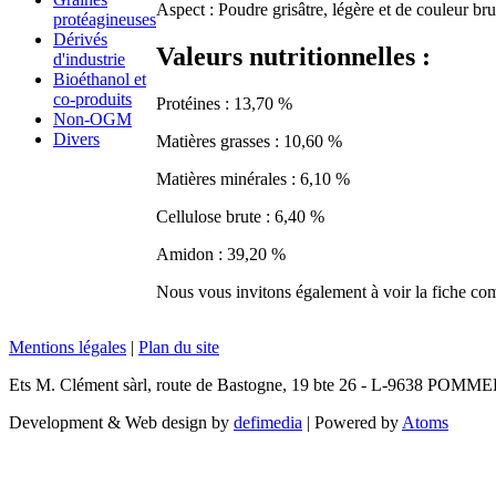
Aspect : Poudre grisâtre, légère et de couleur br
protéagineuses
Dérivés
Valeurs nutritionnelles :
d'industrie
Bioéthanol et
co-produits
Protéines : 13,70 %
Non-OGM
Divers
Matières grasses : 10,60 %
Matières minérales : 6,10 %
Cellulose brute : 6,40 %
Amidon : 39,20 %
Nous vous invitons également à voir la fiche com
Mentions légales
|
Plan du site
Ets M. Clément sàrl, route de Bastogne, 19 bte 26 - L-9638 POMM
Development & Web design by
defimedia
| Powered by
Atoms