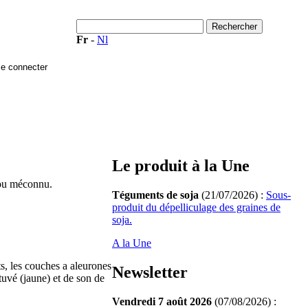
Fr
-
Nl
Le produit à la Une
 ou méconnu.
Téguments de soja
(21/07/2026) :
Sous-
produit du dépelliculage des graines de
soja.
A la Une
ts, les couches a aleurones
Newsletter
étuvé (jaune) et de son de
Vendredi 7 août 2026
(07/08/2026) :