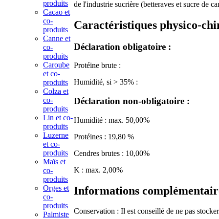
produits
de l'industrie sucrière (betteraves et sucre de c
Cacao et
co-
Caractéristiques physico-chi
produits
Canne et
Déclaration obligatoire :
co-
produits
Caroube
Protéine brute :
et co-
Humidité, si > 35% :
produits
Colza et
co-
Déclaration non-obligatoire :
produits
Lin et co-
Humidité : max. 50,00%
produits
Luzerne
Protéines : 19,80 %
et co-
produits
Cendres brutes : 10,00%
Maïs et
K : max. 2,00%
co-
produits
Orges et
Informations complémentaire
co-
produits
Conservation : Il est conseillé de ne pas stocker
Palmiste