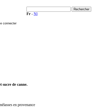
Fr
-
Nl
t sucre de canne.
s mélasses en provenance