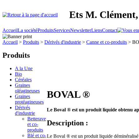
Ets M. Clément, 
Accueil
La société
Produits
Services
Newsletter
Liens
Contact
Accueil
>
Produits
>
Dérivés d'industrie
>
Canne et co-produits
> BO
Produits
A la Une
Bio
Céréales
Graines
oléagineuses
BOVAL ®
Graines
protéagineuses
Dérivés
Le Boval ® est un produit liquide obtenu ap
d'industrie
Betterave
Description :
et co-
produits
Blé et co-
Le Boval ® est un produit liquide déminéralisé