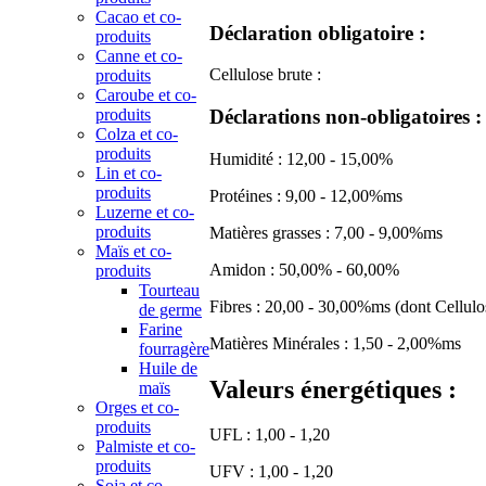
Cacao et co-
Déclaration obligatoire :
produits
Canne et co-
Cellulose brute :
produits
Caroube et co-
produits
Déclarations non-obligatoires :
Colza et co-
produits
Humidité : 12,00 - 15,00%
Lin et co-
produits
Protéines : 9,00 - 12,00%ms
Luzerne et co-
produits
Matières grasses : 7,00 - 9,00%ms
Maïs et co-
Amidon : 50,00% - 60,00%
produits
Tourteau
Fibres : 20,00 - 30,00%ms (dont Cellulo
de germe
Farine
Matières Minérales : 1,50 - 2,00%ms
fourragère
Huile de
Valeurs énergétiques :
maïs
Orges et co-
produits
UFL : 1,00 - 1,20
Palmiste et co-
produits
UFV : 1,00 - 1,20
Soja et co-