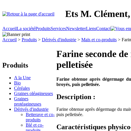
Ets M. Clément, 
Accueil
La société
Produits
Services
Newsletter
Liens
Contact
Accueil
>
Produits
>
Dérivés d'industrie
>
Maïs et co-produits
> Farin
Farine seconde de
pelletisée
Produits
A la Une
Farine obtenue après dégermage du 
Bio
broyés, puis pelletisée.
Céréales
Graines oléagineuses
Description :
Graines
protéagineuses
Farine obtenue après dégermage du maïs 
Dérivés d'industrie
puis pelletisée.
Betterave et co-
produits
Blé et co-
Caractéristiques physico
produits