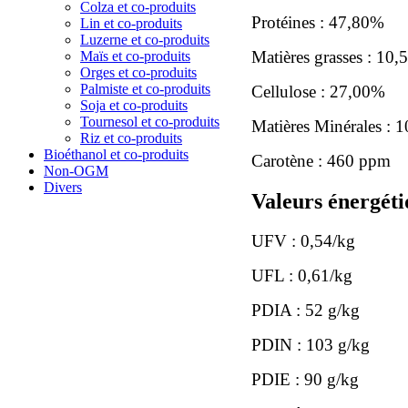
Colza et co-produits
Protéines : 47,80%
Lin et co-produits
Luzerne et co-produits
Matières grasses : 10
Maïs et co-produits
Orges et co-produits
Palmiste et co-produits
Cellulose : 27,00%
Soja et co-produits
Tournesol et co-produits
Matières Minérales :
Riz et co-produits
Bioéthanol et co-produits
Carotène : 460 ppm
Non-OGM
Divers
Valeurs énergéti
UFV : 0,54/kg
UFL : 0,61/kg
PDIA : 52 g/kg
PDIN : 103 g/kg
PDIE : 90 g/kg