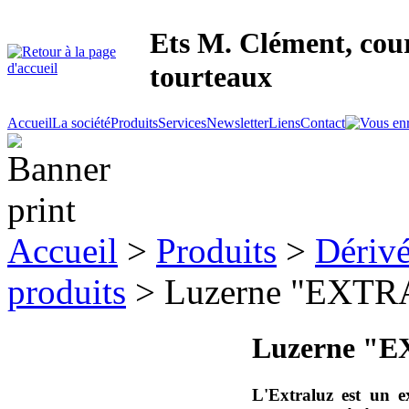
Ets M. Clément, cour
tourteaux
Accueil
La société
Produits
Services
Newsletter
Liens
Contact
Accueil
>
Produits
>
Dérivé
produits
> Luzerne "EXT
Luzerne "
L'Extraluz est un e