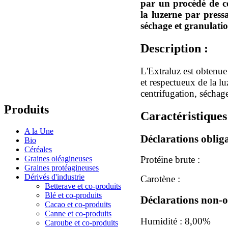
par un procédé de co
la luzerne par pressa
séchage et granulatio
Description :
L'Extraluz est obtenue
et respectueux de la lu
centrifugation, séchag
Produits
Caractéristiques
A la Une
Déclarations obliga
Bio
Céréales
Graines oléagineuses
Protéine brute :
Graines protéagineuses
Dérivés d'industrie
Carotène :
Betterave et co-produits
Blé et co-produits
Déclarations non-o
Cacao et co-produits
Canne et co-produits
Humidité : 8,00%
Caroube et co-produits