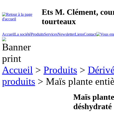
Ets M. Clément, cour
tourteaux
Accueil
La société
Produits
Services
Newsletter
Liens
Contact
Accueil
>
Produits
>
Dérivé
produits
> Maïs plante enti
Maïs plante
déshydraté