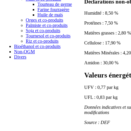
Déclarations non-ob
Tourteau de germe
Farine fourragère
Humidité : 8,50 %
Huile de maïs
Orges et co-produits
Protéines : 7,50 %
Palmiste et co-produits
Soja et co-produits
Matières grasses : 2,80 %
Tournesol et co-produits
Riz et co-produits
Cellulose : 17,90 %
Bioéthanol et co-produits
Non-OGM
Matières Minérales : 4,2
Divers
Amidon : 30,00 %
Valeurs énergét
UFV : 0,77 par kg
UFL : 0,83 par kg
Données indicatives et su
modifications
Source : DEF