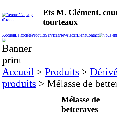
Ets M. Clément, cour
tourteaux
Accueil
La société
Produits
Services
Newsletter
Liens
Contact
Accueil
>
Produits
>
Dérivé
produits
> Mélasse de bette
Mélasse de
betteraves