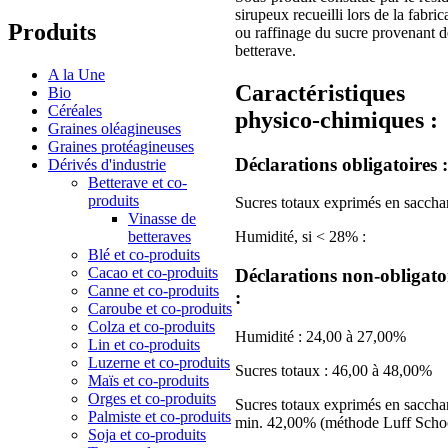
sirupeux recueilli lors de la fabric
Produits
ou raffinage du sucre provenant d
betterave.
A la Une
Caractéristiques
Bio
Céréales
physico-chimiques :
Graines oléagineuses
Graines protéagineuses
Déclarations obligatoires :
Dérivés d'industrie
Betterave et co-
produits
Sucres totaux exprimés en sacchar
Vinasse de
betteraves
Humidité, si < 28% :
Blé et co-produits
Cacao et co-produits
Déclarations non-obligato
Canne et co-produits
:
Caroube et co-produits
Colza et co-produits
Humidité : 24,00 à 27,00%
Lin et co-produits
Luzerne et co-produits
Sucres totaux : 46,00 à 48,00%
Maïs et co-produits
Orges et co-produits
Sucres totaux exprimés en sacchar
Palmiste et co-produits
min. 42,00% (méthode Luff Scho
Soja et co-produits