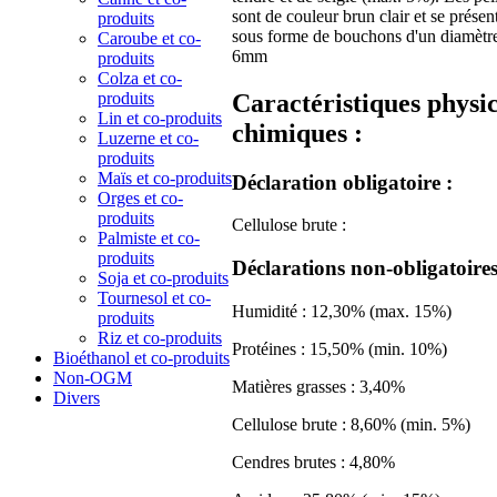
sont de couleur brun clair et se présen
produits
sous forme de bouchons d'un diamètr
Caroube et co-
6mm
produits
Colza et co-
Caractéristiques physi
produits
Lin et co-produits
chimiques :
Luzerne et co-
produits
Maïs et co-produits
Déclaration obligatoire :
Orges et co-
produits
Cellulose brute :
Palmiste et co-
produits
Déclarations non-obligatoires
Soja et co-produits
Tournesol et co-
Humidité : 12,30% (max. 15%)
produits
Riz et co-produits
Protéines : 15,50% (min. 10%)
Bioéthanol et co-produits
Non-OGM
Matières grasses : 3,40%
Divers
Cellulose brute : 8,60% (min. 5%)
Cendres brutes : 4,80%