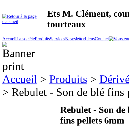
Ets M. Clément, cour
tourteaux
Accueil
La société
Produits
Services
Newsletter
Liens
Contact
Accueil
>
Produits
>
Dérivé
> Rebulet - Son de blé fins
Rebulet - Son de 
fins pellets 6mm