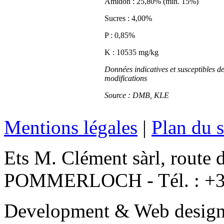
Amidon : 25,80% (min. 15%)
Sucres : 4,00%
P : 0,85%
K : 10535 mg/kg
Données indicatives et susceptibles d
modifications
Source : DMB, KLE
Mentions légales
|
Plan du s
Ets M. Clément sàrl, route 
POMMERLOCH - Tél. : +3
Development & Web desig