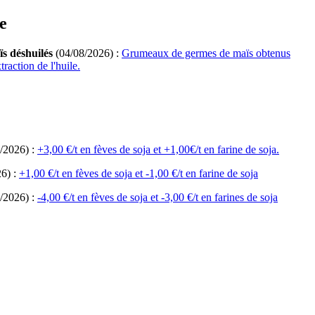
e
s déshuilés
(04/08/2026) :
Grumeaux de germes de maïs obtenus
raction de l'huile.
/2026) :
+3,00 €/t en fèves de soja et +1,00€/t en farine de soja.
6) :
+1,00 €/t en fèves de soja et -1,00 €/t en farine de soja
/2026) :
-4,00 €/t en fèves de soja et -3,00 €/t en farines de soja