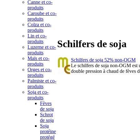
Canne et co-
produits
Caroube et co-
produits
Colza et co-
produits
Lin et co-
Schilfers de soja
produits
Luzerne et co-
produits
Maïs et co-
Schilfers de soja 52% non-OGM
produits
Le schilfers de soja non-OGM est u
Orges et co-
double pression à chaud de fèves d
produits
Palmiste et co-
produits
Soja et co-
produits
Fèves
de soja
Schrot
de soja
Soja
protéine
protégé