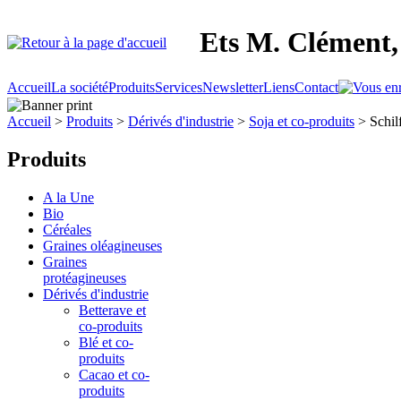
Ets M. Clément, 
Accueil
La société
Produits
Services
Newsletter
Liens
Contact
Accueil
>
Produits
>
Dérivés d'industrie
>
Soja et co-produits
> Schilf
Produits
A la Une
Bio
Céréales
Graines oléagineuses
Graines
protéagineuses
Dérivés d'industrie
Betterave et
co-produits
Blé et co-
produits
Cacao et co-
produits