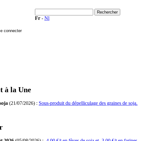
Fr
-
Nl
t à la Une
soja
(21/07/2026) :
Sous-produit du dépelliculage des graines de soja.
r
ût 2026
(05/08/2026) :
-4,00 €/t en fèves de soja et -3,00 €/t en farines