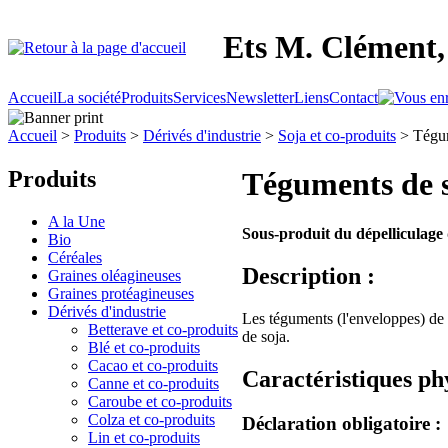
Ets M. Clément, 
Accueil
La société
Produits
Services
Newsletter
Liens
Contact
Accueil
>
Produits
>
Dérivés d'industrie
>
Soja et co-produits
> Tégum
Produits
Téguments de 
A la Une
Sous-produit du dépelliculage 
Bio
Céréales
Description :
Graines oléagineuses
Graines protéagineuses
Dérivés d'industrie
Les téguments (l'enveloppes) de 
Betterave et co-produits
de soja.
Blé et co-produits
Cacao et co-produits
Caractéristiques ph
Canne et co-produits
Caroube et co-produits
Colza et co-produits
Déclaration obligatoire :
Lin et co-produits