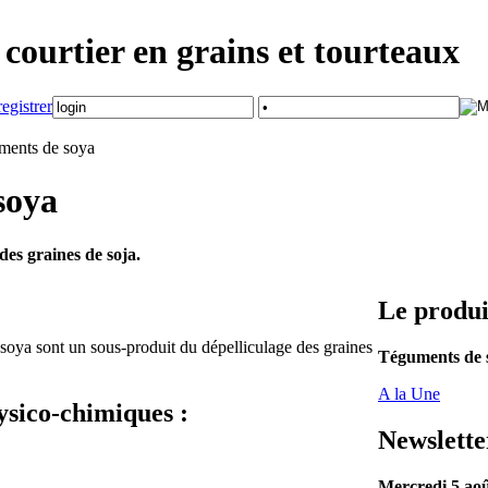
courtier en grains et tourteaux
ents de soya
soya
des graines de soja.
Le produi
soya sont un sous-produit du dépelliculage des graines
Téguments de 
A la Une
ysico-chimiques :
Newslette
Mercredi 5 ao