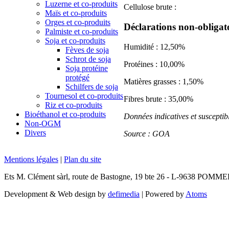
Luzerne et co-produits
Cellulose brute :
Maïs et co-produits
Orges et co-produits
Déclarations non-obligato
Palmiste et co-produits
Soja et co-produits
Humidité : 12,50%
Fèves de soja
Schrot de soja
Protéines : 10,00%
Soja protéine
protégé
Matières grasses : 1,50%
Schilfers de soja
Tournesol et co-produits
Fibres brute : 35,00%
Riz et co-produits
Bioéthanol et co-produits
Données indicatives et susceptib
Non-OGM
Divers
Source : GOA
Mentions légales
|
Plan du site
Ets M. Clément sàrl, route de Bastogne, 19 bte 26 - L-9638 POMM
Development & Web design by
defimedia
| Powered by
Atoms